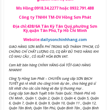
Ms Hồng:0918.34.2277 hoặc 0932.791.488
Công ty TNHH TM-DV Hồng Sơn Phát
Địa chỉ:438/6A Tân Kỳ Tân Quý,phường Sơn
Kỳ,quận Tân Phú,Tp Hồ Chí Minh
Website:
dailysonchinhhang.com
GIAO HÀNG SƠN MIỄN PHÍ TRONG NỘI THÀNH TPHCM, CÓ
CHỨNG CHỈ CHẤT LƯỢNG CO, CQ ĐẦY ĐỦ THEO HÀNG KHI
CÓ NHU CẦU , CÓ XUẤT HÓA ĐƠN VAT.
Cam kết bán hàng CHÍNH HÃNG-GIÁ TỐT-GIAO HÀNG
NHANH!
Công Ty Hồng Sơn Phát – CHUYÊN cung cấp SƠN BẠCH
TUYẾT giá rẻ nhất cho công trình dự án , chia hàng giá sỉ
tốt nhất cho các cửa hàng và đại lý thương mại .
Cung cấp Sơn Bạch Tuyết trên Toàn Quốc :Thành Phố Hồ
Chí Minh , Quận 1, Quận 2, Quận 3, Quận 4, Quận 5, Quận
6, Quận 7, Quận 8, Quận 9, Quận 10, Quận 11 , Quận 12,
Quận Tân Bình, Quận Tân Phú, Quận Bình Tân , Quận Bình