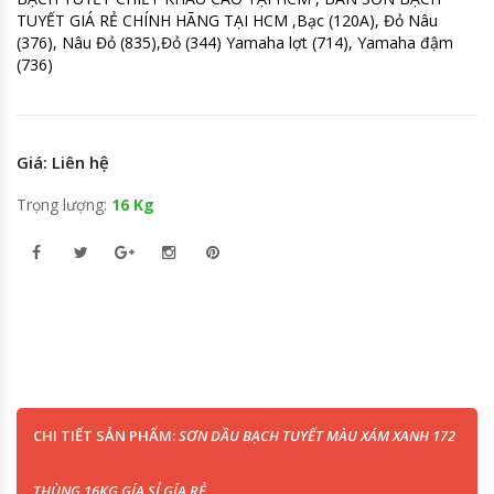
TUYẾT GIÁ RẺ CHÍNH HÃNG TẠI HCM ,Bạc (120A), Đỏ Nâu
(376), Nâu Đỏ (835),Đỏ (344) Yamaha lợt (714), Yamaha đậm
(736)
Giá: Liên hệ
Trọng lượng:
16 Kg
CHI TIẾT SẢN PHẨM:
SƠN DẦU BẠCH TUYẾT MÀU XÁM XANH 172
THÙNG 16KG GÍA SỈ GÍA RẺ