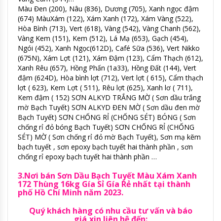
Màu Đen (200), Nâu (836), Dương (705), Xanh ngọc đậm
(674) MàuXám (122), Xám Xanh (172), Xám Vàng (522),
Hòa Bình (713), Vert (618), Vàng (542), Vàng Chanh (562),
Vàng Kem (151), Kem (512), Lá Mạ (653), Gạch (454),
Ngói (452), Xanh Ngọc(612D), Café Sữa (536), Vert Nikko
(675N), Xám Lợt (121), Xám Đậm (123), Cẩm Thạch (612),
Xanh Rêu (657), Hồng Phấn (1a33), Hồng Đất (144), Vert
đậm (624D), Hòa bình lợt (712), Vert lợt ( 615), Cẩm thạch
lợt ( 623), Kem Lợt ( 511), Rêu lợt (625), Xanh lơ ( 711),
Kem đậm ( 152) SƠN ALKYD TRẮNG MỜ ( Sơn dầu trắng
mờ Bạch Tuyết) SƠN ALKYD ĐEN MỜ ( Sơn dầu đen mờ
Bạch Tuyết) SƠN CHỐNG RỈ (CHỐNG SÉT) BÓNG ( Sơn
chống rỉ đỏ bóng Bạch Tuyết) SƠN CHỐNG RỈ (CHỐNG
SÉT) MỜ ( Sơn chống rỉ đỏ mờ Bạch Tuyết), Sơn mạ kẽm
bạch tuyết , sơn epoxy bạch tuyết hai thành phần , sơn
chống rỉ epoxy bạch tuyết hai thành phần …
3.Nơi bán Sơn Dầu Bạch Tuyết Màu Xám Xanh
172 Thùng 16kg Gía Sỉ Gía Rẻ nhất tại thành
phố Hồ Chí Minh năm 2023.
Quý khách hàng có nhu cầu tư vấn và báo
giá,xin liên hệ đến: