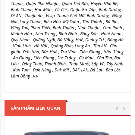
Thạnh , Quận Phú Nhuận , Quận Thủ Đức, Huyện Nhà Bè,
Bình Chánh, Hóc Môn , Củ Chi , Quận Gò Vấp , Bình Dương ,
Dĩ AN , Thuận An , Visip, Thành Phố Mới Bình Dương , Đồng
Nai ,Long Thành, Biên Hòa, Mỹ Xuân , Tân Thành , Bà Rịa ,
Vũng Tàu, Phan Thiết, Bình Thuận , Ninh Thuận , Cam Ranh ,
Khánh Hòa , Nha Trang , Bình Định , Bồng Sơn , Hoài Nhơn ,
Quy Nhơn , Quãng Ngãi, Đà Nẵng, Huế, Quảng Trị , Đông Hà
, Vĩnh Linh , Hà Nội , Quảng Bình, Long An , Tân AN , Cần
giuộc, Đức Hòa, Đức Huệ , Trà Vinh , Tiền Giang , Hậu Giang
, An Giang , Kiên Giang , Sóc Trăng , Cà Mau , Cần Thơ, Bạc
Liêu , Đồng Tháp, Thanh Bình , Tháp Mười, Lấp Vò, Tây Ninh
, Kon Tum , Đak Nông , Đak Mil , ĐAK LAK, Đà Lạt , Bảo Lộc ,
Lâm Đồng…v.v
SẢN PHẨM LIÊN QUAN