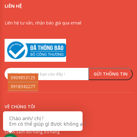
LIÊN HỆ
Liên hệ tư vấn, nhận báo giá qua email
0909853125
0918342277
VỀ CHÚNG TÔI
Chào anh/ chị !
Chính sách vận chuyển và giao nhận sơn
Em có thể giúp gì được không ạ ?
Chính sách đổi hàng, trả hàng