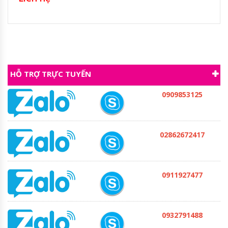
HỖ TRỢ TRỰC TUYẾN
0909853125
02862672417
0911927477
0932791488