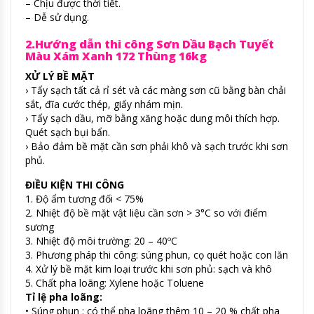
– Chịu được thời tiết.
– Dễ sử dụng.
2.Hướng dẫn thi công Sơn Dầu Bạch Tuyết
Màu Xám Xanh 172 Thùng 16kg
XỬ LÝ BỀ MẶT
› Tẩy sạch tất cả rỉ sét và các màng sơn cũ bằng bàn chải
sắt, đĩa cước thép, giấy nhám mịn.
› Tẩy sạch dầu, mỡ bằng xăng hoặc dung môi thích hợp.
Quét sạch bụi bẩn.
› Bảo đảm bề mặt cần sơn phải khô và sạch trước khi sơn
phủ.
ĐIỀU KIỆN THI CÔNG
1. Độ ẩm tương đối < 75%
2. Nhiệt độ bề mặt vật liệu cần sơn > 3°C so với điểm
sương
3. Nhiệt độ môi trường: 20 – 40ºC
3. Phương pháp thi công: súng phun, cọ quét hoặc con lăn
4. Xử lý bề mặt kim loại trước khi sơn phủ: sạch và khô
5. Chất pha loãng: Xylene hoặc Toluene
Tỉ lệ pha loãng:
• Súng phun : có thể pha loãng thêm 10 – 20 % chất pha