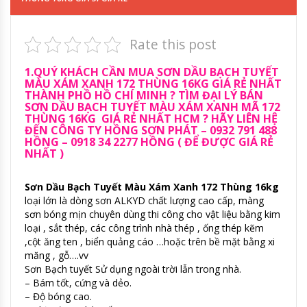
Rate this post
1.QUÝ KHÁCH CẦN MUA SƠN DẦU BẠCH TUYẾT
MÀU XÁM XANH 172 THÙNG 16KG GIÁ RẺ NHẤT
THÀNH PHỒ HỒ CHÍ MINH ? TÌM ĐẠI LÝ BÁN
SƠN DẦU BẠCH TUYẾT MÀU XÁM XANH MÃ 172
THÙNG 16KG GIÁ RẺ NHẤT HCM ? HÃY LIÊN HỆ
ĐẾN CÔNG TY HỒNG SƠN PHÁT – 0932 791 488
HỒNG – 0918 34 2277 HỒNG ( ĐỂ ĐƯỢC GIÁ RẺ
NHẤT )
Sơn Dầu Bạch Tuyết Màu Xám Xanh 172 Thùng 16kg
loại lớn là dòng sơn ALKYD chất lượng cao cấp, màng
sơn bóng mịn chuyên dùng thi công cho vật liệu bằng kim
loại , sắt thép, các công trình nhà thép , ống thép kẽm
,cột ăng ten , biển quảng cáo …hoặc trên bề mặt bằng xi
măng , gỗ….vv
Sơn Bạch tuyết Sử dụng ngoài trời lẫn trong nhà.
– Bám tốt, cứng và dẻo.
– Độ bóng cao.