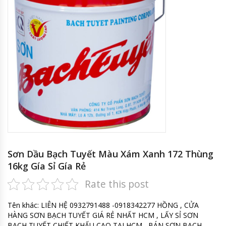
Sơn Dầu Bạch Tuyết Màu Xám Xanh 172 Thùng
16kg Gía Sỉ Gía Rẻ
Rate this post
Tên khác: LIÊN HỆ 0932791488 -0918342277 HỒNG , CỬA
HÀNG SƠN BẠCH TUYẾT GIÁ RẺ NHẤT HCM , LẤY SỈ SƠN
BẠCH TUYẾT CHIẾT KHẤU CAO TẠI HCM , BÁN SƠN BẠCH