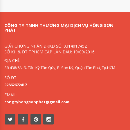
CÔNG TY TNHH THƯƠNG MẠI DỊCH VỤ HỒNG SƠN
PHÁT
GIẤY CHỨNG NHẬN ĐKKD SỐ: 0314017452
SỞ KH & ĐT TPHCM CẤP LẦN ĐẦU: 19/09/2016
ĐỊA CHỈ:
Số 438/6A, Đ. Tân Kỳ Tân Qúy, P. Sơn Kỳ, Quận Tân Phú, Tp.HCM
SỐ ĐT:
02862672417
EMAIL:
congtyhongsonphat@gmail.com