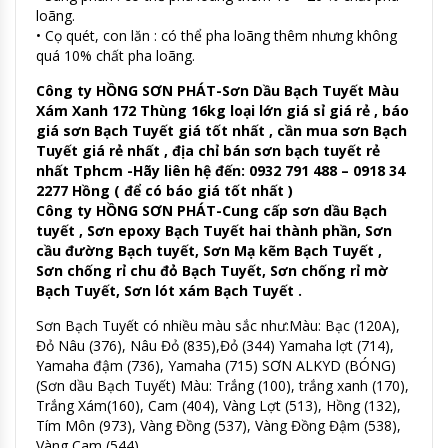
loãng.
• Cọ quét, con lăn : có thể pha loãng thêm nhưng không
quá 10% chất pha loãng.
Công ty HỒNG SƠN PHÁT-Sơn Dầu Bạch Tuyết Màu
Xám Xanh 172 Thùng 16kg loại lớn giá sỉ giá rẻ , báo
giá sơn Bạch Tuyết giá tốt nhất , cần mua sơn Bạch
Tuyết giá rẻ nhất , địa chỉ bán sơn bạch tuyết rẻ
nhất Tphcm -Hãy liên hệ đến: 0932 791 488 – 0918 34
2277 Hồng ( để có báo giá tốt nhất )
Công ty HỒNG SƠN PHÁT-Cung cấp sơn dầu Bạch
tuyết , Sơn epoxy Bạch Tuyết hai thành phần, Sơn
cầu đường Bạch tuyết, Sơn Mạ kẽm Bạch Tuyết ,
Sơn chống rỉ chu đỏ Bạch Tuyết, Sơn chống rỉ mờ
Bạch Tuyết, Sơn lót xám Bạch Tuyết .
Sơn Bạch Tuyết có nhiều màu sắc như:Màu: Bạc (120A),
Đỏ Nâu (376), Nâu Đỏ (835),Đỏ (344) Yamaha lợt (714),
Yamaha đậm (736), Yamaha (715) SƠN ALKYD (BÓNG)
(Sơn dầu Bạch Tuyết) Màu: Trắng (100), trắng xanh (170),
Trắng Xám(160), Cam (404), Vàng Lợt (513), Hồng (132),
Tím Môn (973), Vàng Đồng (537), Vàng Đồng Đậm (538),
Vàng Cam (544)…