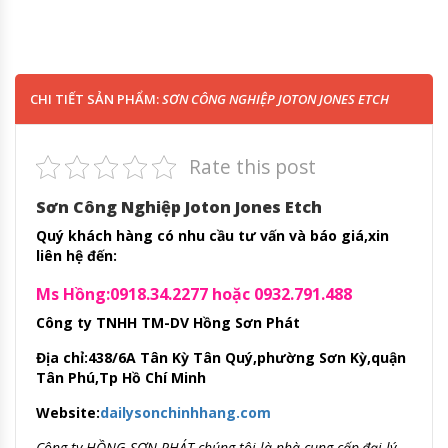
CHI TIẾT SẢN PHẨM:
SƠN CÔNG NGHIỆP JOTON JONES ETCH
Rate this post
Sơn Công Nghiệp Joton Jones Etch
Quý khách hàng có nhu cầu tư vấn và báo giá,xin
liên hệ đến:
Ms Hồng:0918.34.2277 hoặc 0932.791.488
Công ty TNHH TM-DV Hồng Sơn Phát
Địa chỉ:438/6A Tân Kỳ Tân Quý,phường Sơn Kỳ,quận
Tân Phú,Tp Hồ Chí Minh
Website:
dailysonchinhhang.com
Công ty HỒNG SƠN PHÁT chúng tôi là nhà cung cấp,đại lý