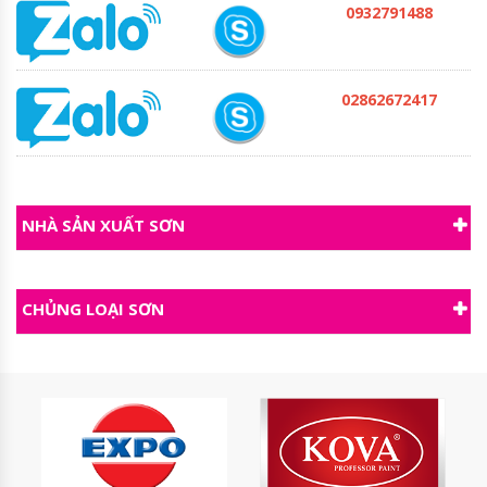
0932791488
02862672417
NHÀ SẢN XUẤT SƠN
CHỦNG LOẠI SƠN