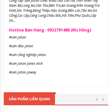
Cung cấp Sơn Joton chiết khấu cao cho các tỉnh miền Tây
Nam Bộ,Long An,Cần Thơ,Bến Tre,An Giang,Kiên Giang,Trà
Vinh,Sóc T
răng,Đồng Tháp.H
ậu Giang
,Bến Lức,Tân An,Gò
Công,Cai Lậy,Càng Long,Châu Đốc,Hà Tiên,Phú Quốc,Lấp
Vò…
Hotline Bán Hàng : 0932791488 (Ms Hồng)
#sơn joton
#sơn dầu joton
#sơn công nghiệp joton
#sơn joton jones etch
#sơn joton joway
SẢN PHẨM LIÊN QUAN