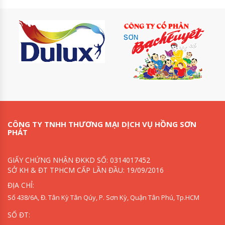
CÔNG TY TNHH THƯƠNG MẠI DỊCH VỤ HỒNG SƠN
PHÁT
GIẤY CHỨNG NHẬN ĐKKD SỐ: 0314017452
SỞ KH & ĐT TPHCM CẤP LẦN ĐẦU: 19/09/2016
ĐỊA CHỈ:
Số 438/6A, Đ. Tân Kỳ Tân Qúy, P. Sơn Kỳ, Quận Tân Phú, Tp.HCM
SỐ ĐT: