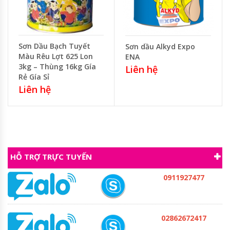
Sơn Dầu Bạch Tuyết
Sơn dầu Alkyd Expo
Màu Rêu Lợt 625 Lon
ENA
3kg – Thùng 16kg Gía
Liên hệ
Rẻ Gía Sỉ
Liên hệ
HỖ TRỢ TRỰC TUYẾN
0911927477
02862672417