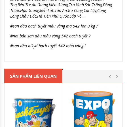
Thơ,Bến Tre,An Giang,Kiên Giang,Trà Vinh,Sóc T
răng,Đồng
Tháp.H
ậu Giang
,Bến Lức,Tân An,Gò Công,Cai Lậy,Càng
Long,Châu Đốc,Hà Tiên,Phú Quốc,Lấp Vò…
#sơn dầu bạch tuyết màu vàng mã 542 lon 3 kg ?
#nơi bán sơn dầu màu vàng 542 bạch tuyết ?
#sơn dầu alkyd bạch tuyết 542 màu vàng ?
SẢN PHẨM LIÊN QUAN