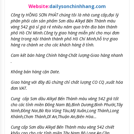
Website:
dailysonchinhhang.com
Công ty HỒNG SƠN PHÁT chúng tôi là nhà cung cấp,đại lý
phân phối cản sản phẩm Sơn dầu Alkyd Bến Thành màu
vàng 542 giá sỉ giá rẻ nhiều năm qua trên địa bàn thành
phố Hồ Chí Minh.Công ty giao hàng miễn phí cho mọi đơn
hàng trong nội thành thành phố Hồ Chí Minh,hỗ trợ giao
hàng ra chành xe cho các khách hàng ở tỉnh.
Cam kết
bán hàng Chính hãng-Chất lượng-
Giao hàng nhanh
.
Không bán hàng cận Date.
Giao hàng với đầy đủ chứng chỉ chất lượng CO CQ ,xuất hóa
đơn VAT.
Cung cấp Sơn dầu Alkyd Bến Thành màu vàng 542 giá tốt
cho các tỉnh miền Đông Nam Bộ,Bình Dương,Bình Phước,Tây
Ninh,Đồng Nai,Bà Rịa Vũng Tàu
,Mỹ Xuân,Long Thành,Long
Khánh,Chơn Thành,Dĩ An,Thuận An,Biên Hòa…
Cung cấp Sơn dầu Alkyd Bến Thành màu vàng 542 chiết
khấu cao cho các tỉnh miền Tây Nam Bộ,Long An,Cần