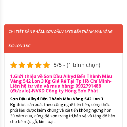
CHI TIẾT SẢN PHẨM:
SƠN DẦU ALKYD BẾN THÀNH MÀU VÀNG
542 LON 3 KG
5/5 - (1 bình chọn)
1.Giới thiệu về Sơn Dầu Alkyd Bến Thành Màu
Vàng 542 Lon 3 Kg Giá Rẻ Tại Tp Hồ Chí Minh-
Liên hệ tư vấn và mua hàng: 0932791488
(đt/zalo)-NVKD Công ty Hồng Sơn Phát.
Sơn Dầu Alkyd Bến Thành Màu Vàng 542 Lon 3
Kg
được sản xuất theo công nghệ tiên tiến, công thức
phối liệu được kiểm chứng và cải tiến không ngừng hơn
30 năm qua, dùng để sơn trang trí,bảo vệ và tăng độ bền
cho bề mặt gỗ, kim loại …