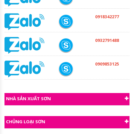
0918342277
0932791488
0909853125
NHÀ SẢN XUẤT SƠN
CHỦNG LOẠI SƠN