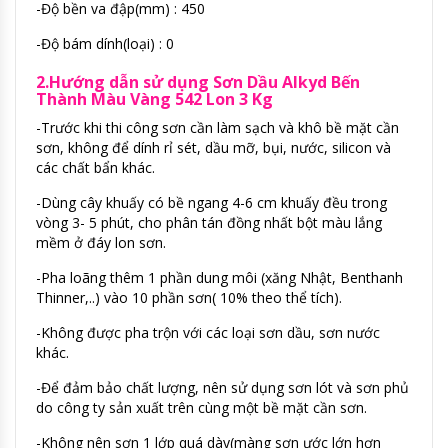
-Độ bền va đập(mm) : 450
-Độ bám dính(loại) : 0
2.Hướng dẫn sử dụng Sơn Dầu Alkyd Bến
Thành Màu Vàng 542 Lon 3 Kg
-Trước khi thi công sơn cần làm sạch và khô bề mặt cần
sơn, không để dính rỉ sét, dầu mỡ, bụi, nước, silicon và
các chất bẩn khác.
-Dùng cây khuấy có bề ngang 4-6 cm khuấy đều trong
vòng 3- 5 phút, cho phân tán đồng nhất bột màu lắng
mềm ở đáy lon sơn.
-Pha loãng thêm 1 phần dung môi (xăng Nhật, Benthanh
Thinner,..) vào 10 phần sơn( 10% theo thể tích).
-Không được pha trộn với các loại sơn dầu, sơn nước
khác.
-Để đảm bảo chất lượng, nên sử dụng sơn lót và sơn phủ
do công ty sản xuất trên cùng một bề mặt cần sơn.
-Không nên sơn 1 lớp quá dày(màng sơn ước lớn hơn