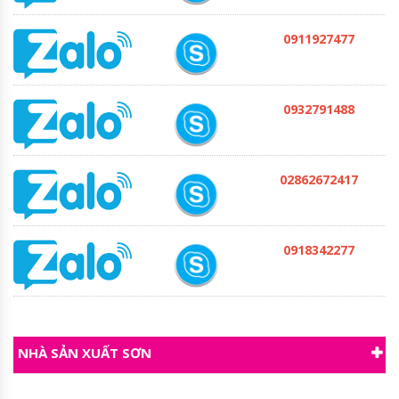
0911927477
0932791488
02862672417
0918342277
NHÀ SẢN XUẤT SƠN