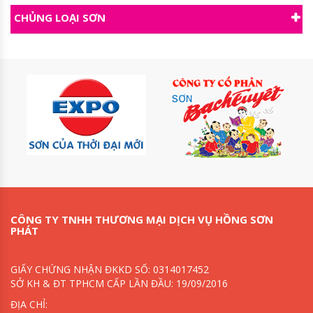
CHỦNG LOẠI SƠN
CÔNG TY TNHH THƯƠNG MẠI DỊCH VỤ HỒNG SƠN
PHÁT
GIẤY CHỨNG NHẬN ĐKKD SỐ: 0314017452
SỞ KH & ĐT TPHCM CẤP LẦN ĐẦU: 19/09/2016
ĐỊA CHỈ: