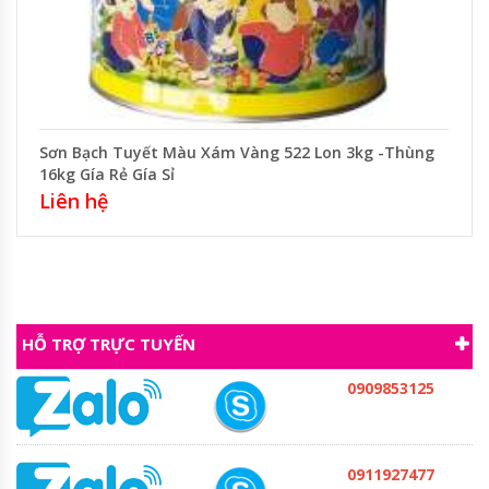
Sơn Bạch Tuyết Màu Xám Vàng 522 Lon 3kg -Thùng
16kg Gía Rẻ Gía Sỉ
Liên hệ
HỖ TRỢ TRỰC TUYẾN
0909853125
0911927477