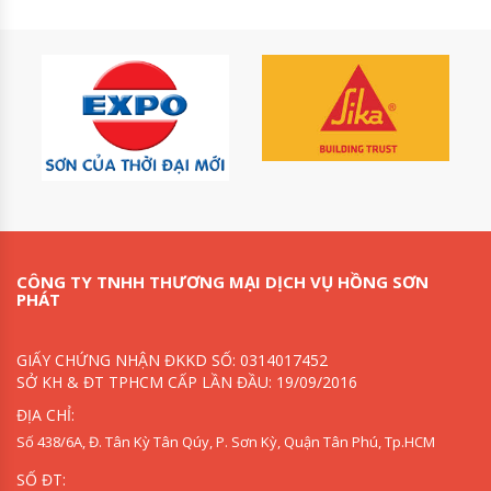
CÔNG TY TNHH THƯƠNG MẠI DỊCH VỤ HỒNG SƠN
PHÁT
GIẤY CHỨNG NHẬN ĐKKD SỐ: 0314017452
SỞ KH & ĐT TPHCM CẤP LẦN ĐẦU: 19/09/2016
ĐỊA CHỈ:
Số 438/6A, Đ. Tân Kỳ Tân Qúy, P. Sơn Kỳ, Quận Tân Phú, Tp.HCM
SỐ ĐT: