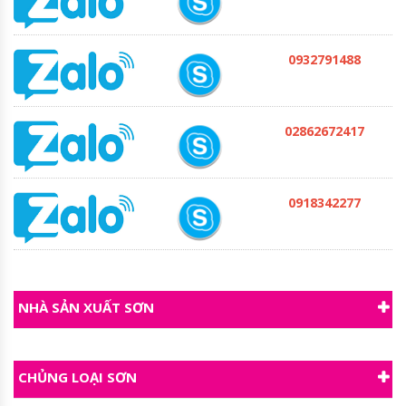
0932791488
02862672417
0918342277
NHÀ SẢN XUẤT SƠN
CHỦNG LOẠI SƠN