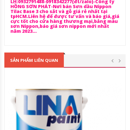
LH:0932791488-0918342277(đt/zalo)-Công ty
HỒNG SƠN PHÁT-Nơi bán Sơn dầu Nippon
Tilac Base 3 cho sắt và gỗ giá rẻ nhất tại
tpHCM.Liên hệ để được tư vấn và báo giá,giá
cực tốt cho cửa hàng thương mại,bảng màu
sơn Nippon,báo giá sơn nippon mới nhất
năm 2023…
SẢN PHẨM LIÊN QUAN