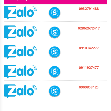
0932791488
02862672417
0918342277
0911927477
0909853125