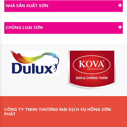
NHÀ SẢN XUẤT SƠN
CHỦNG LOẠI SƠN
CÔNG TY TNHH THƯƠNG MẠI DỊCH VỤ HỒNG SƠN
PHÁT