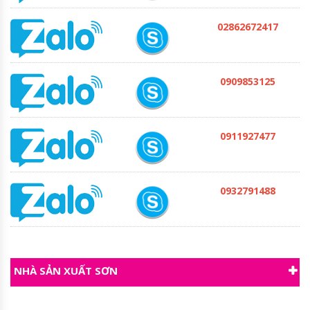
02862672417
0909853125
0911927477
0932791488
NHÀ SẢN XUẤT SƠN