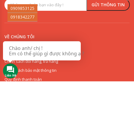
0909853125
0918342277
VỀ CHÚNG TÔI
Chào anh/ chị !
Chính sách vận chuyển và giao nhận sơn
Em có thể giúp gì được không ạ ?
Chính sách đổi hàng, trả hàng
Chính sách bảo mật thông tin
Liên Hệ
Quy định thanh toán
Hướng dẫn thanh toán
THI CÔNG SƠN
DANH MỤC SƠN GIÁ RẺ
CHỦNG LOẠI SƠN