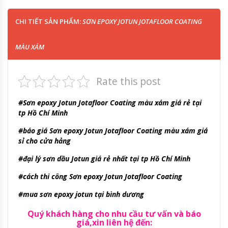
CHI TIẾT SẢN PHẨM:
SƠN EPOXY JOTUN JOTAFLOOR COATING
MÀU XÁM
Rate this post
#Sơn epoxy Jotun Jotafloor Coating màu xám giá rẻ tại
tp Hồ Chí Minh
#báo giá Sơn epoxy Jotun Jotafloor Coating màu xám giá
sỉ cho cửa hảng
#đại lý sơn dầu Jotun giá rẻ nhất tại tp Hồ Chí Minh
#cách thi công Sơn epoxy Jotun Jotafloor Coating
#mua sơn epoxy jotun tại bình dương
Quý khách hàng cho nhu cầu tư vấn và báo
giá,xin liên hệ đến: