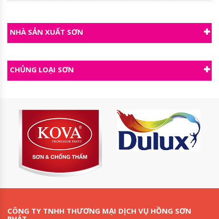
NHÀ SẢN XUẤT SƠN
CHỦNG LOẠI SƠN
CÔNG TY TNHH THƯƠNG MẠI DỊCH VỤ HỒNG SƠN
PHÁT