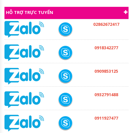
HỖ TRỢ TRỰC TUYẾN
02862672417
0918342277
0909853125
0932791488
0911927477