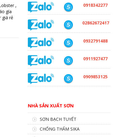
0918342277
obster ,
áo gía
 giá rẻ
02862672417
0932791488
0911927477
0909853125
NHÀ SẢN XUẤT SƠN
SƠN BẠCH TUYẾT
CHỐNG THẤM SIKA