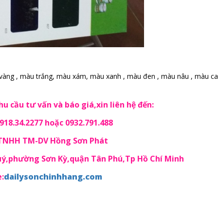
vàng , màu trắng, màu xám, màu xanh , màu đen , màu nâu , màu ca
u cầu tư vấn và báo giá,xin liên hệ đến:
18.34.2277 hoặc 0932.791.488
 TNHH TM-DV Hồng Sơn Phát
Quý,phường Sơn Kỳ,quận Tân Phú,Tp Hồ Chí Minh
:
dailysonchinhhang.com