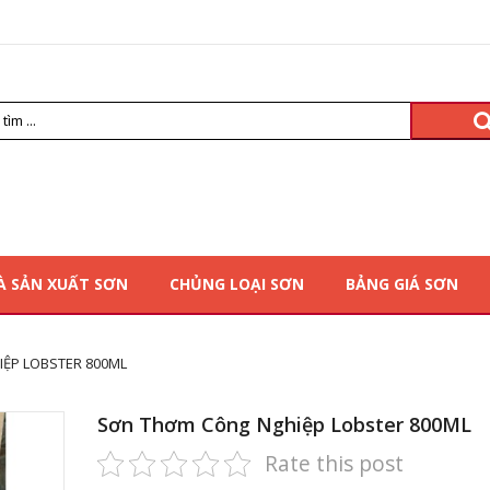
À SẢN XUẤT SƠN
CHỦNG LOẠI SƠN
BẢNG GIÁ SƠN
ỆP LOBSTER 800ML
Sơn Thơm Công Nghiệp Lobster 800ML
Rate this post