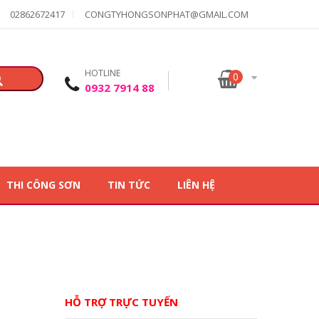
02862672417
CONGTYHONGSONPHAT@GMAIL.COM
HOTLINE
0
0932 7914 88
THI CÔNG SƠN
TIN TỨC
LIÊN HỆ
HỖ TRỢ TRỰC TUYẾN