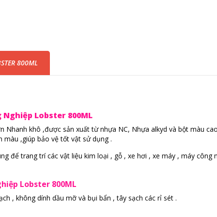
STER 800ML
g Nghiệp Lobster 800ML
sơn Nhanh khô ,được sản xuất từ nhựa NC, Nhựa alkyd và bột màu ca
màu ,giúp bảo vệ tốt vật sử dụng .
g để trang trí các vật liệu kim loại , gỗ , xe hơi , xe máy , máy công 
hiệp Lobster 800ML
ch , không dính dầu mỡ và bụi bẩn , tây sạch các rỉ sét .