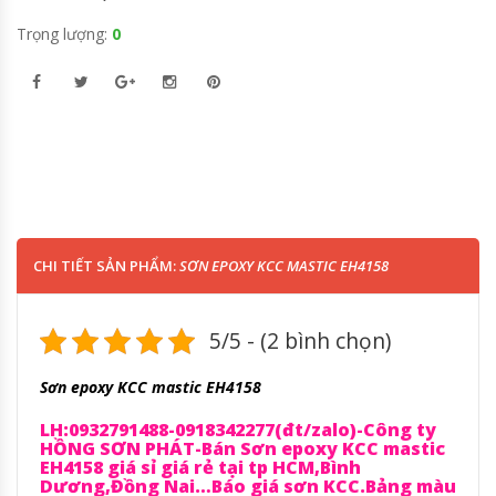
Trọng lượng:
0
CHI TIẾT SẢN PHẨM:
SƠN EPOXY KCC MASTIC EH4158
5/5 - (2 bình chọn)
Sơn epoxy KCC mastic EH4158
LH:0932791488-0918342277(đt/zalo)-Công ty
HỒNG SƠN PHÁT-Bán Sơn epoxy KCC mastic
EH4158 giá sỉ giá rẻ tại tp HCM,Bình
Dương,Đồng Nai…Báo giá sơn KCC.Bảng màu