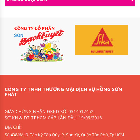
CÔNG TY TNHH THƯƠNG MẠI DỊCH VỤ HỒNG SƠN
PHÁT
GIẤY CHỨNG NHẬN ĐKKD SỐ: 0314017452
SỞ KH & ĐT TPHCM CẤP LẦN ĐẦU: 19/09/2016
ĐỊA CHỈ:
Số 438/6A, Đ. Tân Kỳ Tân Qúy, P. Sơn Kỳ, Quận Tân Phú, Tp.HCM