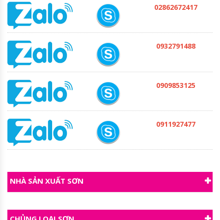
02862672417
0932791488
0909853125
0911927477
NHÀ SẢN XUẤT SƠN
CHỦNG LOẠI SƠN