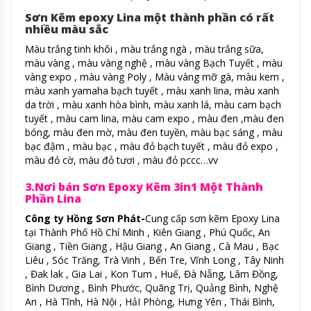
Sơn Kẽm epoxy Lina một thành phần có rất
nhiều màu sắc
Màu trắng tinh khôi , màu trắng ngà , màu trắng sữa,
màu vàng , màu vàng nghệ , màu vàng Bạch Tuyết , màu
vàng expo , màu vàng Poly , Màu vàng mỡ gà, màu kem ,
màu xanh yamaha bạch tuyết , màu xanh lina, màu xanh
da trời , màu xanh hòa bình, màu xanh lá, màu cam bạch
tuyết , màu cam lina, màu cam expo , màu đen ,màu đen
bóng, màu đen mờ, màu đen tuyền, màu bạc sáng , màu
bạc đậm , màu bạc , màu đỏ bạch tuyết , màu đỏ expo ,
màu đỏ cờ, màu đỏ tươi , màu đỏ pccc…vv
3.Nơi bán Sơn Epoxy Kẽm 3in1 Một Thành
Phần Lina
Công ty Hồng Sơn Phát-
Cung cấp sơn kẽm Epoxy Lina
tại Thành Phố Hồ Chí Minh , Kiên Giang , Phú Quốc, An
Giang , Tiền Giang , Hậu Giang , An Giang , Cà Mau , Bạc
Liêu , Sóc Trăng, Trà Vinh , Bến Tre, Vĩnh Long , Tây Ninh
, Đak lak , Gia Lai , Kon Tum , Huế, Đà Nẵng, Lâm Đồng,
Bình Dương , Bình Phước, Quãng Trị, Quảng Bình, Nghệ
An , Hà Tĩnh, Hà Nội , HảI Phòng, Hưng Yên , Thái Bình,