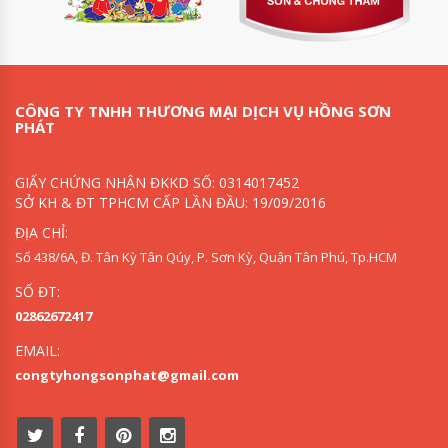
CÔNG TY TNHH THƯƠNG MẠI DỊCH VỤ HỒNG SƠN
PHÁT
GIẤY CHỨNG NHẬN ĐKKD SỐ: 0314017452
SỞ KH & ĐT TPHCM CẤP LẦN ĐẦU: 19/09/2016
ĐỊA CHỈ:
Số 438/6A, Đ. Tân Kỳ Tân Qúy, P. Sơn Kỳ, Quận Tân Phú, Tp.HCM
SỐ ĐT:
02862672417
EMAIL:
congtyhongsonphat@gmail.com