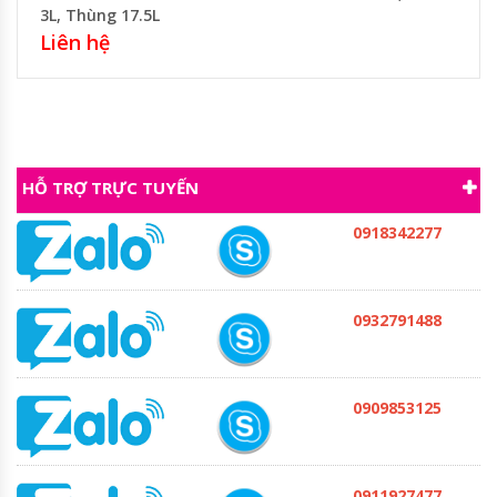
3L, Thùng 17.5L
Liên hệ
HỖ TRỢ TRỰC TUYẾN
0918342277
0932791488
0909853125
0911927477