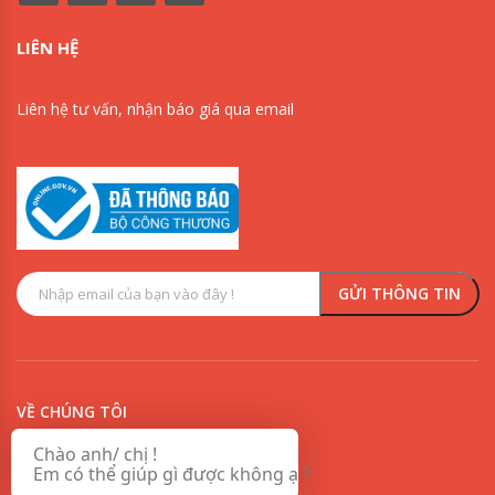
LIÊN HỆ
Liên hệ tư vấn, nhận báo giá qua email
0909853125
0918342277
VỀ CHÚNG TÔI
Chào anh/ chị !
Chính sách vận chuyển và giao nhận sơn
Em có thể giúp gì được không ạ ?