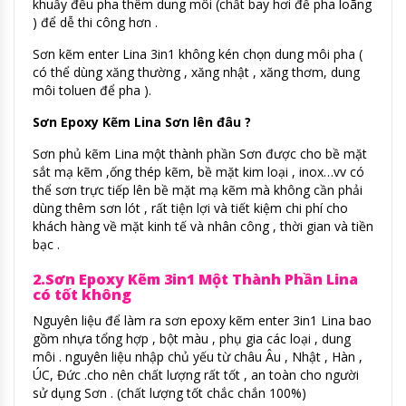
khuấy đều pha thêm dung môi (chất bay hơi để pha loãng
) để dễ thi công hơn .
Sơn kẽm enter Lina 3in1 không kén chọn dung môi pha (
có thể dùng xăng thường , xăng nhật , xăng thơm, dung
môi toluen để pha ).
Sơn Epoxy Kẽm Lina Sơn lên đâu ?
Sơn phủ kẽm Lina một thành phần Sơn được cho bề mặt
sắt mạ kẽm ,ống thép kẽm, bề mặt kim loại , inox…vv có
thể sơn trực tiếp lên bề mặt mạ kẽm mà không cần phải
dùng thêm sơn lót , rất tiện lợi và tiết kiệm chi phí cho
khách hàng về mặt kinh tế và nhân công , thời gian và tiền
bạc .
2.Sơn Epoxy Kẽm 3in1 Một Thành Phần Lina
có tốt không
Nguyên liệu để làm ra sơn epoxy kẽm enter 3in1 Lina bao
gồm nhựa tổng hợp , bột màu , phụ gia các loại , dung
môi . nguyên liệu nhập chủ yếu từ châu Âu , Nhật , Hàn ,
ÚC, Đức .cho nên chất lượng rất tốt , an toàn cho người
sử dụng Sơn . (chất lượng tốt chắc chắn 100%)