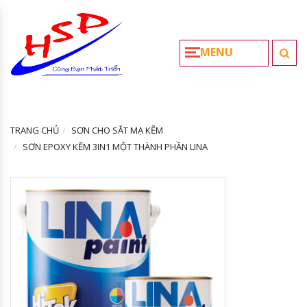
MENU
TRANG CHỦ
SƠN CHO SẮT MẠ KẼM
SƠN EPOXY KẼM 3IN1 MỘT THÀNH PHẦN LINA