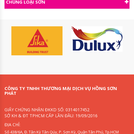
CHỦNG LOẠI SƠN
CÔNG TY TNHH THƯƠNG MẠI DỊCH VỤ HỒNG SƠN
PHÁT
GIẤY CHỨNG NHẬN ĐKKD SỐ: 0314017452
SỞ KH & ĐT TPHCM CẤP LẦN ĐẦU: 19/09/2016
ĐỊA CHỈ:
Số 438/6A, Đ. Tân Kỳ Tân Qúy, P. Sơn Kỳ, Quận Tân Phú, Tp.HCM