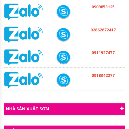
0909853125
02862672417
0911927477
0918342277
NHÀ SẢN XUẤT SƠN