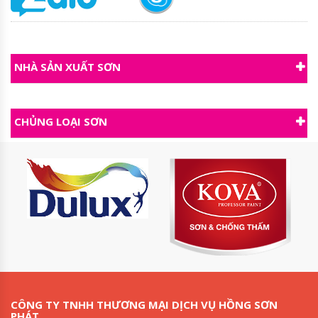
NHÀ SẢN XUẤT SƠN
CHỦNG LOẠI SƠN
CÔNG TY TNHH THƯƠNG MẠI DỊCH VỤ HỒNG SƠN
PHÁT