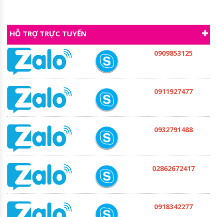
HỖ TRỢ TRỰC TUYẾN
0909853125
0911927477
0932791488
02862672417
0918342277