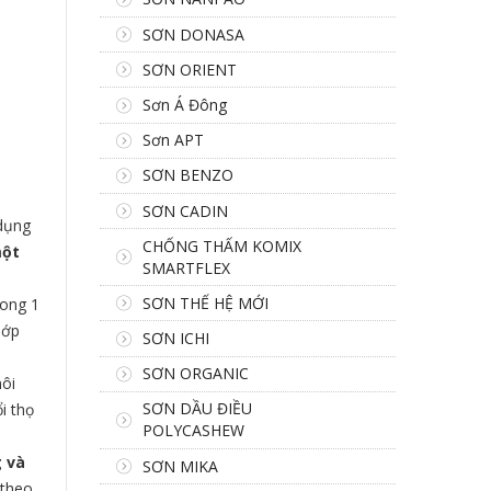
SƠN DONASA
SƠN ORIENT
Sơn Á Đông
Sơn APT
SƠN BENZO
SƠN CADIN
dụng
CHỐNG THẤM KOMIX
một
SMARTFLEX
SƠN THẾ HỆ MỚI
rong 1
lớp
SƠN ICHI
SƠN ORGANIC
môi
SƠN DẦU ĐIỀU
i thọ
POLYCASHEW
 và
SƠN MIKA
 theo