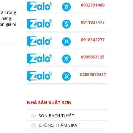
0932791488
 2 Trong
a hàng
0911927477
n giá rẻ
0918342277
0909853125
02862672417
NHÀ SẢN XUẤT SƠN
SƠN BẠCH TUYẾT
CHỐNG THẤM SIKA