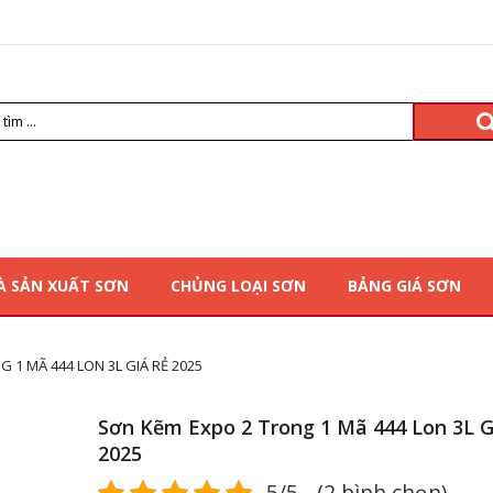
À SẢN XUẤT SƠN
CHỦNG LOẠI SƠN
BẢNG GIÁ SƠN
 1 MÃ 444 LON 3L GIÁ RẺ 2025
Sơn Kẽm Expo 2 Trong 1 Mã 444 Lon 3L G
2025
5/5 - (2 bình chọn)