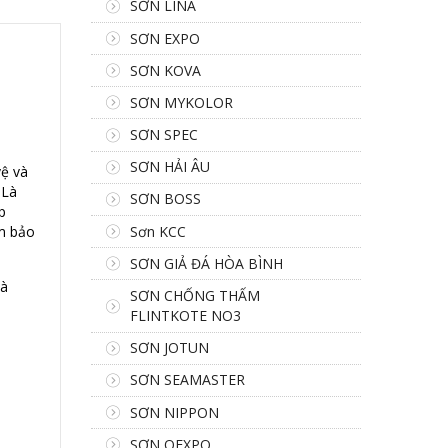
SƠN LINA
SƠN EXPO
SƠN KOVA
SƠN MYKOLOR
SƠN SPEC
SƠN HẢI ÂU
vệ và
 Là
SƠN BOSS
p
Sơn KCC
ảm bảo
SƠN GIẢ ĐÁ HÒA BÌNH
và
SƠN CHỐNG THẤM
FLINTKOTE NO3
SƠN JOTUN
SƠN SEAMASTER
SƠN NIPPON
SƠN OEXPO