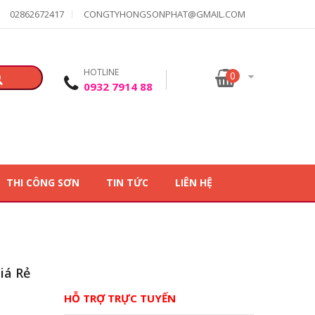
02862672417
CONGTYHONGSONPHAT@GMAIL.COM
HOTLINE
0
0932 7914 88
THI CÔNG SƠN
TIN TỨC
LIÊN HỆ
iá Rẻ
HỖ TRỢ TRỰC TUYẾN