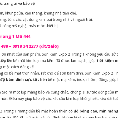
 trang trí và bảo vệ:
an, khung cửa, cầu thang, khung nhà tiền chế.
g, tôn, các vật dụng kim loại trong nhà và ngoài trời.
hủ công mỹ nghệ, máy móc thiết bị…
rong 1 Mã 444
88 – 0918 34 2277 (đt/zalo)
 lớn nhất của sản phẩm. Sơn Kẽm Expo 2 Trong 1 không yêu cầu sử 
c tiếp lên bề mặt kim loại mạ kẽm đã được làm sạch, giúp
tiết kiệm 
ông một cách đáng kể.
g có bề mặt trơn nhẵn, rất khó để sơn bám dính. Sơn Kẽm Expo 2 T
p
độ bám dính cực tốt
trên bề mặt mạ kẽm, inox, nhôm, đồng, giúp 
tạo ra một lớp màng bảo vệ cứng chắc, chống lại sự tác động của 
òn. Điều này giúp bảo vệ các kết cấu kim loại khỏi gỉ sét, kéo dài tuổ
2 Trong 1 mang đến bề mặt hoàn thiện có
độ bóng cao, mịn màng
ng tia UV
tốt, giữ màu sắc ổn định, không bị phai màu hay bạc màu