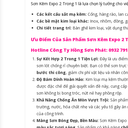
Sơn Kẽm Expo 2 Trong 1 là lựa chọn lý tưởng cho việc
Các kết cấu sắt mạ kẽm:
Cổng, hàng rào, lan c
Các bề mặt kim loại khác:
Inox, nhôm, đồng, gan
Chi tiết trang trí:
Bàn ghế kim loại, vật dụng t
Ưu Điểm Của Sản Phẩm Sơn Kẽm Expo 2 T
Hotline Công Ty Hồng Sơn Phát: 0932 791 4
Sự Kết Hợp 2 Trong 1 Tiện Lợi:
Đây là ưu điểm
sơn lót chống rỉ chuyên biệt. Bạn có thể sơn trự
bước thi công
, giảm chi phí vật liệu và nhân c
Độ Bám Dính Hoàn Hảo:
Kim loại mạ kẽm thườn
được đặc chế để giải quyết vấn đề này, cung cấ
sơn không bị bong tróc, nứt nẻ hay phồng rộp.
Khả Năng Chống Ăn Mòn Vượt Trội:
Sản phẩm 
trường, nước, hóa chất nhẹ và các yếu tố gây ăn m
của công trình.
Màng Sơn Bóng Đẹp, Bền Màu:
Sơn Kẽm Expo 
màu sắc tươi sáng
. Sản phẩm có khả năng
chố