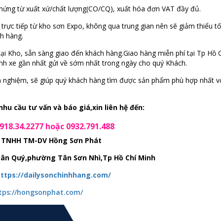
chứng từ xuất xứ/chất lượng(CO/CQ), xuất hóa đơn VAT đầy đủ.
trực tiếp từ kho sơn Expo, không qua trung gian nên sẽ giảm thiểu tố
ch hàng.
tại Kho, sẵn sàng giao đến khách hàng.Giao hàng miễn phí tại Tp Hồ 
ành xe gần nhất gửi về sớm nhất trong ngày cho quý Khách.
inh nghiệm, sẽ giúp quý khách hàng tìm được sản phẩm phù hợp nhất v
hu cầu tư vấn và báo giá,xin liên hệ đến:
18.34.2277 hoặc 0932.791.488
 TNHH TM-DV Hồng Sơn Phát
 Tân Quý,phường Tân Sơn Nhì,Tp Hồ Chí Minh
ttps://dailysonchinhhang.com/
tps://hongsonphat.com/