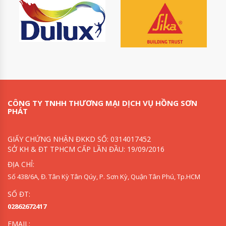
CÔNG TY TNHH THƯƠNG MẠI DỊCH VỤ HỒNG SƠN
PHÁT
GIẤY CHỨNG NHẬN ĐKKD SỐ: 0314017452
SỞ KH & ĐT TPHCM CẤP LẦN ĐẦU: 19/09/2016
ĐỊA CHỈ:
Số 438/6A, Đ. Tân Kỳ Tân Qúy, P. Sơn Kỳ, Quận Tân Phú, Tp.HCM
SỐ ĐT:
02862672417
EMAIL: