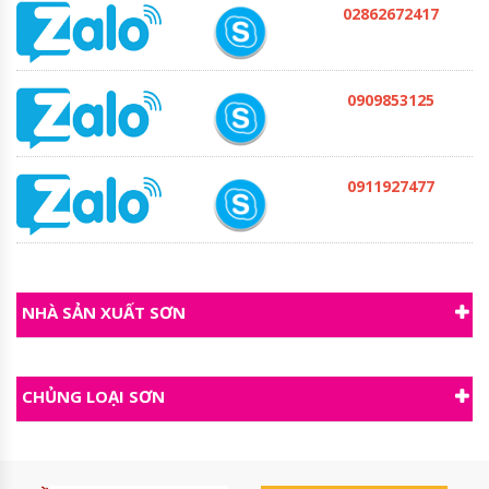
02862672417
0909853125
0911927477
NHÀ SẢN XUẤT SƠN
CHỦNG LOẠI SƠN