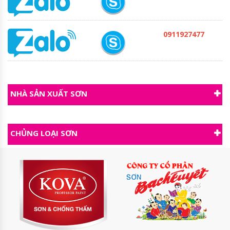
0911927477
NHÀ SẢN XUẤT SƠN
CHỦNG LOẠI SƠN