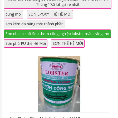
Thùng 17.5 Lít giá rẻ nhất
dung môi
SƠN EPOXY THẾ HỆ MỚI
sơn kẽm đa năng một thành phần
Sơn nhanh khô Sơn thơm công nghiệp lobster màu trắng mờ
Sơn phủ PU thế Hệ Mới
SƠN THẾ HỆ MỚI