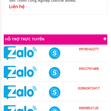
Sơn Thơm Công Nghiệp Lobster 800ML
Liên hệ
HỖ TRỢ TRỰC TUYẾN
0918342277
0932791488
02862672417
0909853125