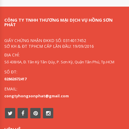
CÔNG TY TNHH THƯƠNG MẠI DỊCH VỤ HỒNG SƠN
PHÁT
GIẤY CHỨNG NHẬN ĐKKD SỐ: 0314017452
SỞ KH & ĐT TPHCM CẤP LẦN ĐẦU: 19/09/2016
ĐỊA CHỈ:
Số 438/6A, Đ. Tân Kỳ Tân Qúy, P. Sơn Kỳ, Quận Tân Phú, Tp.HCM
SỐ ĐT:
02862672417
EMAIL:
congtyhongsonphat@gmail.com