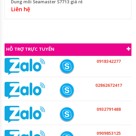
Dung môi Seamaster S7713 giá rẻ
Liên hệ
HỖ TRỢ TRỰC TUYẾN
0918342277
02862672417
0932791488
0909853125