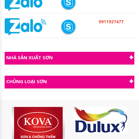
0911927477
NHÀ SẢN XUẤT SƠN
CHỦNG LOẠI SƠN