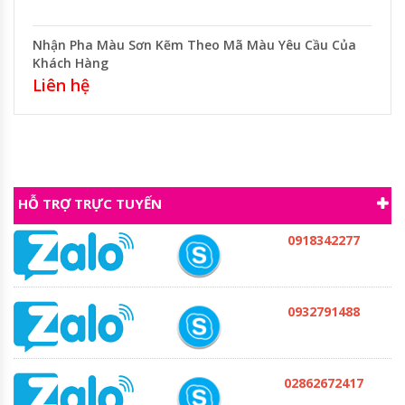
Nhận Pha Màu Sơn Kẽm Theo Mã Màu Yêu Cầu Của
Khách Hàng
Liên hệ
HỖ TRỢ TRỰC TUYẾN
0918342277
0932791488
02862672417