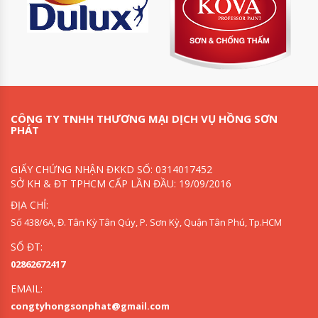
CÔNG TY TNHH THƯƠNG MẠI DỊCH VỤ HỒNG SƠN
PHÁT
GIẤY CHỨNG NHẬN ĐKKD SỐ: 0314017452
SỞ KH & ĐT TPHCM CẤP LẦN ĐẦU: 19/09/2016
ĐỊA CHỈ:
Số 438/6A, Đ. Tân Kỳ Tân Qúy, P. Sơn Kỳ, Quận Tân Phú, Tp.HCM
SỐ ĐT:
02862672417
EMAIL:
congtyhongsonphat@gmail.com