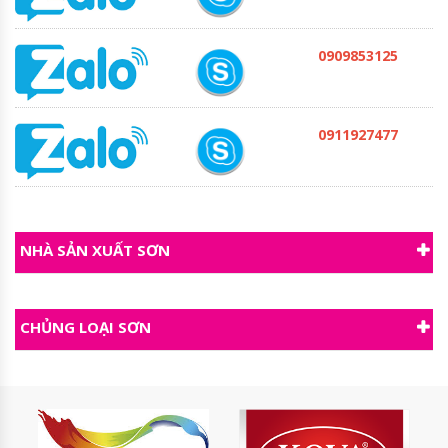
0909853125
0911927477
NHÀ SẢN XUẤT SƠN
CHỦNG LOẠI SƠN