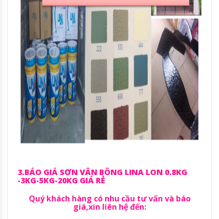
3.BÁO GIÁ SƠN VÂN BÔNG LINA LON 0.8KG
-3KG-5KG-20KG GIÁ RẺ
Quý khách hàng có nhu cầu tư vấn và báo
giá,xin liên hệ đến: