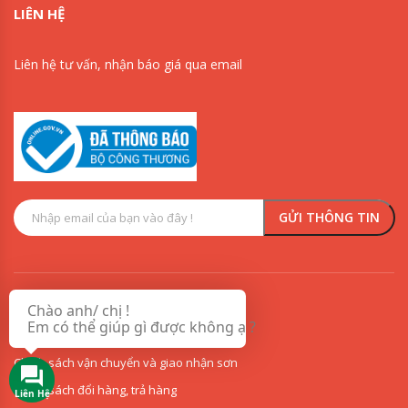
LIÊN HỆ
Liên hệ tư vấn, nhận báo giá qua email
0909853125
0918342277
Chào anh/ chị !
VỀ CHÚNG TÔI
Em có thể giúp gì được không ạ ?
Chính sách vận chuyển và giao nhận sơn
Chính sách đổi hàng, trả hàng
Liên Hệ