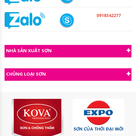
0918342277
NHÀ SẢN XUẤT SƠN
CHỦNG LOẠI SƠN