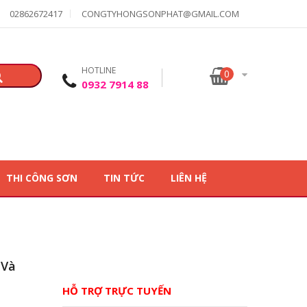
02862672417
CONGTYHONGSONPHAT@GMAIL.COM
HOTLINE
0
0932 7914 88
THI CÔNG SƠN
TIN TỨC
LIÊN HỆ
 Và
HỖ TRỢ TRỰC TUYẾN