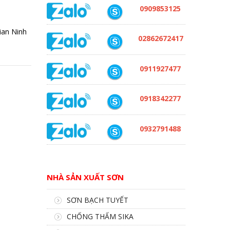
0909853125
ian Ninh
02862672417
0911927477
0918342277
0932791488
NHÀ SẢN XUẤT SƠN
SƠN BẠCH TUYẾT
CHỐNG THẤM SIKA