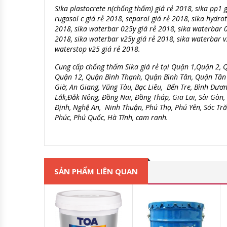
Sika plastocrete n(chống thấm) giá rẻ 2018, sika pp1 gi
rugasol c giá rẻ 2018, separol giá rẻ 2018, sika hydro
2018, sika waterbar 025y giá rẻ 2018, sika waterbar 0
2018, sika waterbar v25y giá rẻ 2018, sika waterbar v
waterstop v25 giá rẻ 2018.
Cung cấp chống thấm Sika giá rẻ tại Quận 1,Quận 2, 
Quận 12, Quận Bình Thạnh, Quận Bình Tân, Quận Tân
Giờ, An Giang, Vũng Tàu, Bạc Liêu, Bến Tre, Bình Dươ
Lắk,Đắk Nông, Đồng Nai, Đồng Tháp, Gia Lai, Sài Gòn
Định, Nghệ An, Ninh Thuận, Phú Thọ, Phú Yên, Sóc Trăn
Phúc, Phú Quốc, Hà Tĩnh, cam ranh.
SẢN PHẨM LIÊN QUAN