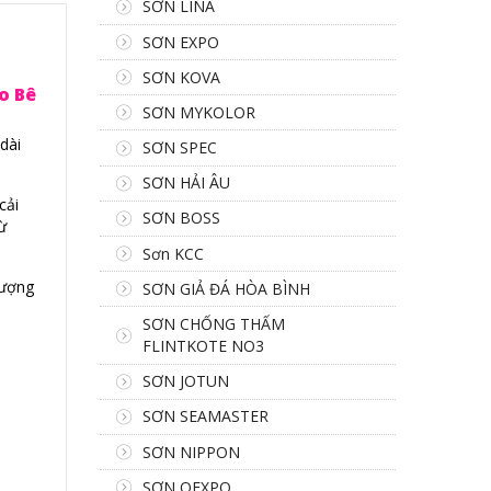
SƠN LINA
SƠN EXPO
SƠN KOVA
o Bê
SƠN MYKOLOR
dài
SƠN SPEC
SƠN HẢI ÂU
cải
SƠN BOSS
ừ
Sơn KCC
lượng
SƠN GIẢ ĐÁ HÒA BÌNH
SƠN CHỐNG THẤM
FLINTKOTE NO3
SƠN JOTUN
SƠN SEAMASTER
SƠN NIPPON
SƠN OEXPO