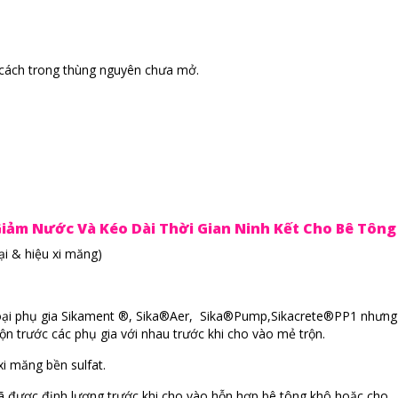
 cách trong thùng nguyên chưa mở.
 Giảm Nước Và Kéo Dài Thời Gian Ninh Kết Cho Bê Tông
oại & hiệu xi măng)
 loại phụ gia Sikament ®, Sika®Aer, Sika®Pump,Sikacrete®PP1 nhưng
n trước các phụ gia với nhau trước khi cho vào mẻ trộn.
xi măng bền sulfat.
 được định lượng trước khi cho vào hỗn hợp bê tông khô hoặc cho