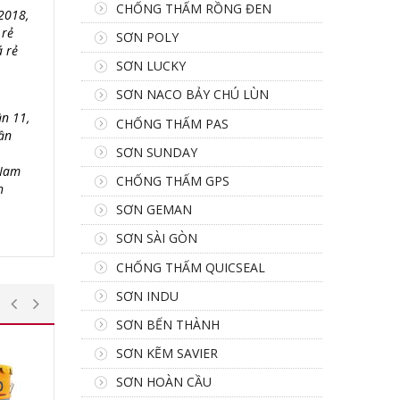
CHỐNG THẤM RỒNG ĐEN
 2018,
 rẻ
SƠN POLY
á rẻ
SƠN LUCKY
SƠN NACO BẢY CHÚ LÙN
n 11,
CHỐNG THẤM PAS
ần
SƠN SUNDAY
 Nam
CHỐNG THẤM GPS
h
SƠN GEMAN
SƠN SÀI GÒN
CHỐNG THẤM QUICSEAL
SƠN INDU
SƠN BẾN THÀNH
SƠN KẼM SAVIER
SƠN HOÀN CẦU