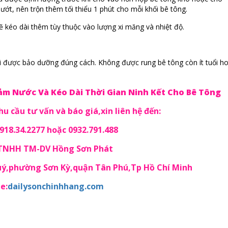
ớt, nên trộn thêm tối thiểu 1 phút cho mỗi khối bê tông.
 sẽ kéo dài thêm tùy thuộc vào lượng xi măng và nhiệt độ.
hải được bảo dưỡng đúng cách. Không được rung bê tông còn ít tuổi h
Giảm Nước Và Kéo Dài Thời Gian Ninh Kết Cho Bê Tông
u cầu tư vấn và báo giá,xin liên hệ đến:
18.34.2277 hoặc 0932.791.488
 TNHH TM-DV Hồng Sơn Phát
Quý,phường Sơn Kỳ,quận Tân Phú,Tp Hồ Chí Minh
e:
dailysonchinhhang.com