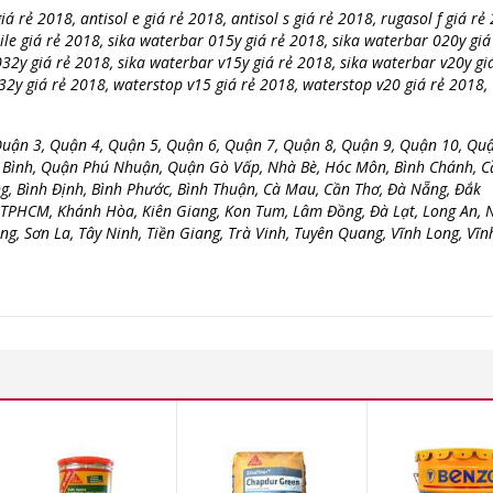
á rẻ 2018, antisol e giá rẻ 2018, antisol s giá rẻ 2018, rugasol f giá rẻ
tile giá rẻ 2018, sika waterbar 015y giá rẻ 2018, sika waterbar 020y giá
32y giá rẻ 2018, sika waterbar v15y giá rẻ 2018, sika waterbar v20y gi
32y giá rẻ 2018, waterstop v15 giá rẻ 2018, waterstop v20 giá rẻ 2018,
Quận 3, Quận 4, Quận 5, Quận 6, Quận 7, Quận 8, Quận 9, Quận 10, Quậ
 Bình, Quận Phú Nhuận, Quận Gò Vấp, Nhà Bè, Hóc Môn, Bình Chánh, C
ng, Bình Định, Bình Phước, Bình Thuận, Cà Mau, Cần Thơ, Đà Nẵng, Đắk
, TPHCM, Khánh Hòa, Kiên Giang, Kon Tum, Lâm Đồng, Đà Lạt, Long An,
g, Sơn La, Tây Ninh, Tiền Giang, Trà Vinh, Tuyên Quang, Vĩnh Long, Vĩn