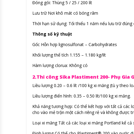
Đóng gói: Thùng 5 / 25 / 200 lít
Lưu trữ Nơi khô mát có bóng râm
Thời hạn sử dụng: Tối thiểu 1 năm nếu lưu trữ đúng
Thông số kỹ thuật
Gốc Hỗn hợp lignosulfonat – Carbohydrates
Khối lượng thể tích 1.155 – 1.180 kg/lít
Hàm lượng clorua: Không có
2.Thi công Sika Plastiment 200- Phụ Gia
Liều lượng 0.20 – 0.6 lít /100 kg xi măng (tù y theo l
Liều lượng điển hình: 0.35 – 0.50 lít/100 kg xi măng.
Khả năng tương hợp: Có thể kết hợp với tất cả các
cho vào mẻ trộn một cách riêng rẻ và không được trộ
Loại xi măng Tất cả các loại xi măng Portland kể cả 
Định lượng Có thể cho Plastiment® 200 vào nước đã