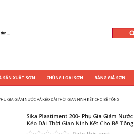
À SẢN XUẤT SƠN
CHỦNG LOẠI SƠN
BẢNG GIÁ SƠN
 PHỤ GIA GIẢM NƯỚC VÀ KÉO DÀI THỜI GIAN NINH KẾT CHO BÊ TÔNG
Sika Plastiment 200- Phụ Gia Giảm Nước
Kéo Dài Thời Gian Ninh Kết Cho Bê Tông
Rate this post