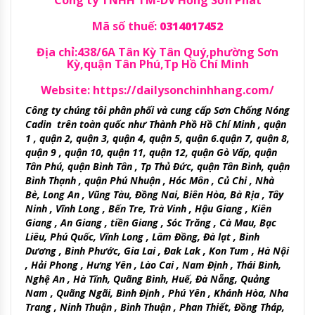
Mã số thuế:
0314017452
Địa chỉ:438/6A Tân Kỳ Tân Quý,phường Sơn
Kỳ,quận Tân Phú,Tp Hồ Chí Minh
Website:
https://dailysonchinhhang.com/
Công ty chúng tôi phân phối và cung cấp Sơn Chống Nóng
Cadin trên toàn quốc như Thành Phồ Hồ Chí Minh , quận
1 , quận 2, quận 3, quận 4, quận 5, quận 6.quận 7, quận 8,
quận 9 , quận 10, quận 11, quận 12, quận Gò Vấp, quận
Tân Phú, quận Bình Tân , Tp Thủ Đức, quận Tân Bình, quận
Bình Thạnh , quận Phú Nhuận , Hóc Môn , Củ Chi , Nhà
Bè, Long An , Vũng Tàu, Đồng Nai, Biên Hòa, Bà Rịa , Tây
Ninh , Vĩnh Long , Bến Tre, Trà Vinh , Hậu Giang , Kiên
Giang , An Giang , tiền Giang , Sóc Trăng , Cà Mau, Bạc
Liêu, Phú Quốc, Vĩnh Long , Lâm Đồng, Đà lạt , Bình
Dương , Bình Phước, Gia Lai , Đak Lak , Kon Tum , Hà Nội
, Hải Phong , Hưng Yên , Lào Cai , Nam Định , Thái Bình,
Nghệ An , Hà Tĩnh, Quãng Bình, Huế, Đà Nẵng, Quảng
Nam , Quãng Ngãi, Bình Định , Phú Yên , Khánh Hòa, Nha
Trang , Ninh Thuận , Bình Thuận , Phan Thiết, Đồng Tháp,