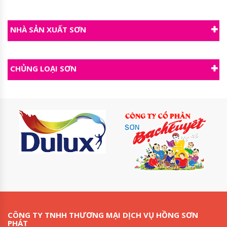
NHÀ SẢN XUẤT SƠN
CHỦNG LOẠI SƠN
CÔNG TY TNHH THƯƠNG MẠI DỊCH VỤ HỒNG SƠN
PHÁT