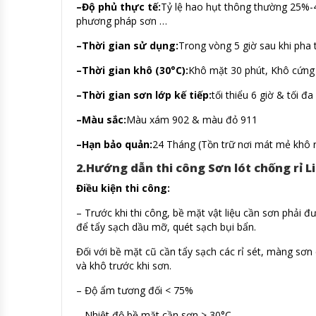
–
Độ phủ thực tế:
Tỷ lệ hao hụt thông thường 25%-4
phương pháp sơn …
–
Thời gian sử dụng:
Trong vòng 5 giờ sau khi pha 
–
Thời gian khô (30°C):
Khô mặt 30 phút, Khô cứng 
–
Thời gian sơn lớp kế tiếp:
tối thiểu 6 giờ & tối đa
–
Màu sắc:
Màu xám 902 & màu đỏ 911
–
Hạn bảo quản:
24 Tháng (Tồn trữ nơi mát mẻ khô r
2.Hướng dẫn thi công Sơn lót chống rỉ 
Điều kiện thi công:
– Trước khi thi công, bề mặt vật liệu cần sơn phải 
để tẩy sạch dầu mỡ, quét sạch bụi bẩn.
Đối với bề mặt cũ cần tẩy sạch các rỉ sét, màng sơn
và khô trước khi sơn.
– Độ ẩm tương đối < 75%
– Nhiệt độ bề mặt cần sơn > 30°C