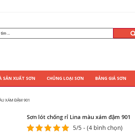
À SẢN XUẤT SƠN
CHỦNG LOẠI SƠN
BẢNG GIÁ SƠN
ÀU XÁM ĐẬM 901
Sơn lót chống rỉ Lina màu xám đậm 901
5/5 - (4 bình chọn)