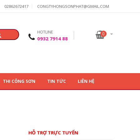
02862672417
CONGTYHONGSONPHAT@GMAIL.COM
HOTLINE
0
0932 7914 88
THI CÔNG SƠN
TIN TỨC
LIÊN HỆ
HỖ TRỢ TRỰC TUYẾN