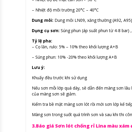
– Nhiệt độ môi trường 20°C – 40°C
Dung môi:
Dung môi LN09, xăng thường (A92, A95)
Dụng
cụ
sơn:
Súng phun (áp suất phun từ 4-8 bar) , 
Tỷ
lệ
pha:
– Cọ lăn, rulo: 5% – 10% theo khối lượng A+B
– Súng phun: 10% -20% theo khối lượng A+B
Lưu ý:
Khuấy đều trước khi sử dụng
Nếu sơn mỗi lớp quá dày, sẽ dẫn đến màng sơn lâu 
của màng sơn sẽ giảm.
Kiểm tra bề mặt màng sơn lót rồi mới sơn lớp kế tiếp
Màng sơn trong suốt quá trình sơn và sau khi thi c
3.Báo giá Sơn lót chống rỉ Lina màu xám đ