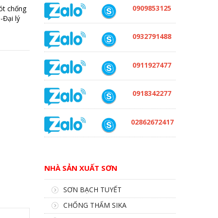
0909853125
ót chống
-Đại lý
0932791488
0911927477
0918342277
02862672417
NHÀ SẢN XUẤT SƠN
SƠN BẠCH TUYẾT
CHỐNG THẤM SIKA