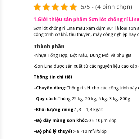
5/5 - (4 bình chọn)
1.Giới thiệu sản phẩm Sơn lót chống rỉ L
Sơn lót chống rỉ Lina màu xám đậm 901 là loại sơn 
công trình cơ khí, tàu thuyền, máy công nghiệp hay c
Thành phần
-Nhựa Tổng Hợp, Bột Màu, Dung Môi và phụ gia
-Sơn Lina được sản xuất từ các nguyên liệu cao cấ
Thông tin chi tiết
–
Chuyên dùng:
Chống rỉ sét cho các công trình xây 
–
Quy cách:
Thùng 25 kg, 20 kg, 5 kg, 3 kg, 800g
–
Khối lượng riêng:
1,3 – 1,4 kg/lít
–
Độ dày màng sơn khô:
50 ± 10 µm /lớp
–
Độ phủ lý thuyết:
≈ 8 -10 m²/lít/lớp