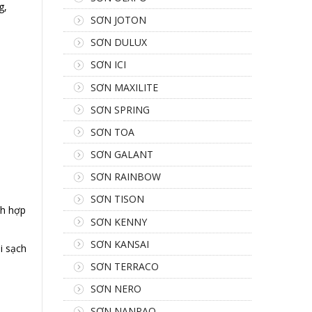
g,
SƠN JOTON
SƠN DULUX
SƠN ICI
SƠN MAXILITE
SƠN SPRING
SƠN TOA
SƠN GALANT
SƠN RAINBOW
SƠN TISON
ch hợp
SƠN KENNY
SƠN KANSAI
i sạch
SƠN TERRACO
SƠN NERO
SƠN NANPAO