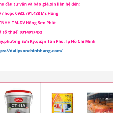
u cầu tư vấn và báo giá,xin liên hệ đến:
77 hoặc 0932.791.488 Ms Hồng
 TNHH TM-DV Hồng Sơn Phát
 số thuế:
0314017452
Quý,phường Sơn Kỳ,quận Tân Phú,Tp Hồ Chí Minh
tps://dailysonchinhhang.com/