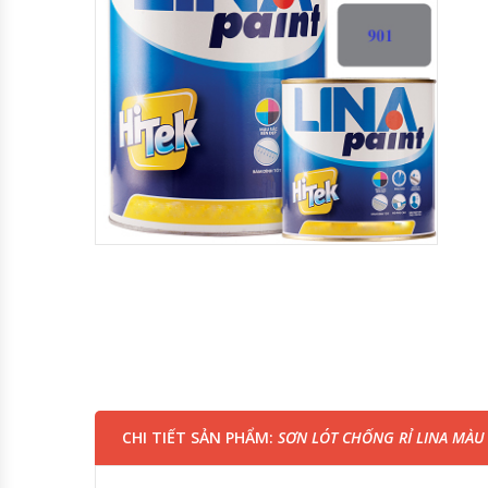
CHI TIẾT SẢN PHẨM:
SƠN LÓT CHỐNG RỈ LINA MÀU