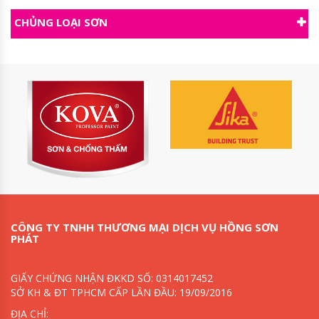
CHỦNG LOẠI SƠN
CÔNG TY TNHH THƯƠNG MẠI DỊCH VỤ HỒNG SƠN
PHÁT
GIẤY CHỨNG NHẬN ĐKKD SỐ: 0314017452
SỞ KH & ĐT TPHCM CẤP LẦN ĐẦU: 19/09/2016
ĐỊA CHỈ: