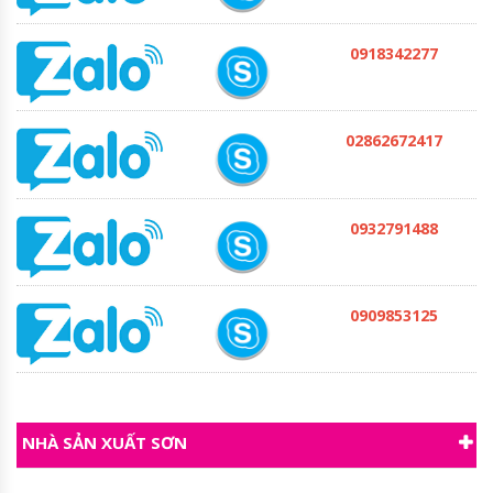
0918342277
02862672417
0932791488
0909853125
NHÀ SẢN XUẤT SƠN