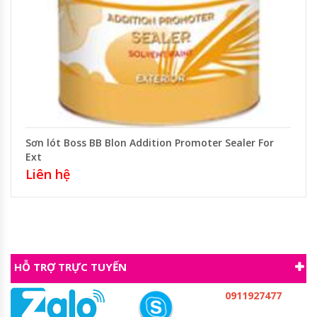
Sơn lót Boss BB Blon Addition Promoter Sealer For
Ext
Liên hệ
HỖ TRỢ TRỰC TUYẾN
0911927477