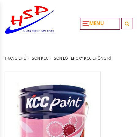
MENU
TRANG CHỦ
SƠN KCC
SƠN LÓT EPOXY KCC CHỐNG RỈ