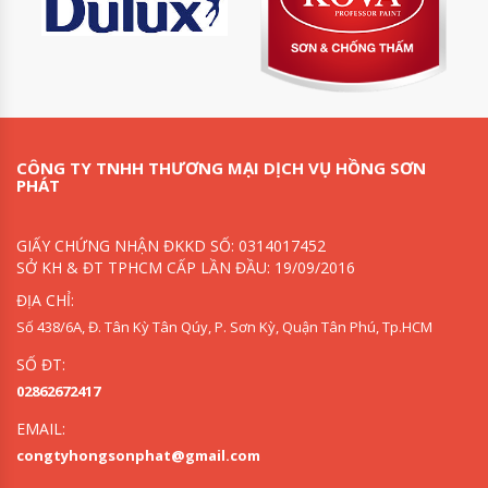
CÔNG TY TNHH THƯƠNG MẠI DỊCH VỤ HỒNG SƠN
PHÁT
GIẤY CHỨNG NHẬN ĐKKD SỐ: 0314017452
SỞ KH & ĐT TPHCM CẤP LẦN ĐẦU: 19/09/2016
ĐỊA CHỈ:
Số 438/6A, Đ. Tân Kỳ Tân Qúy, P. Sơn Kỳ, Quận Tân Phú, Tp.HCM
SỐ ĐT:
02862672417
EMAIL:
congtyhongsonphat@gmail.com