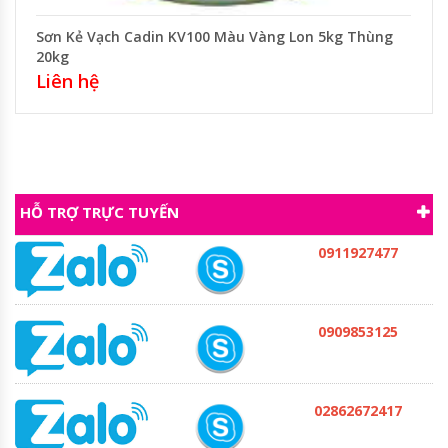
Sơn Kẻ Vạch Cadin KV100 Màu Vàng Lon 5kg Thùng
20kg
Liên hệ
HỖ TRỢ TRỰC TUYẾN
0911927477
0909853125
02862672417