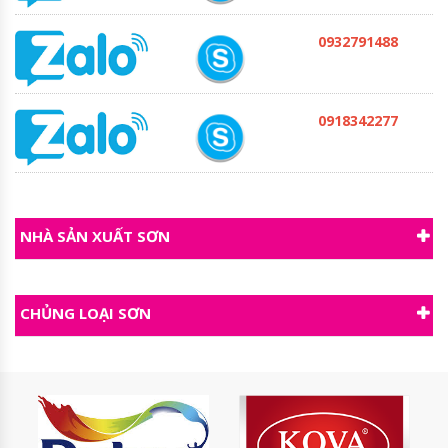
0932791488
0918342277
NHÀ SẢN XUẤT SƠN
CHỦNG LOẠI SƠN