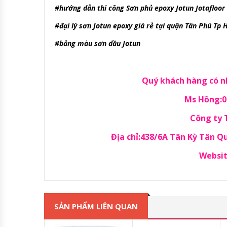
#hướng dẫn thi công Sơn phủ epoxy Jotun Jotafloor
#đại lý sơn Jotun epoxy giá rẻ tại quận Tân Phú Tp 
#bảng màu sơn dầu Jotun
Quý khách hàng có nh
Ms Hồng:09
Công ty
Địa chỉ:438/6A Tân Kỳ Tân 
Websit
SẢN PHẨM LIÊN QUAN