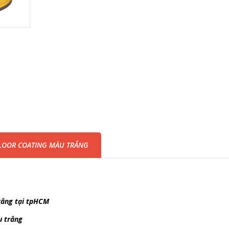
FLOOR COATING MÀU TRẮNG
rắng tại tpHCM
u trắng