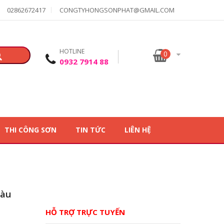
02862672417
CONGTYHONGSONPHAT@GMAIL.COM
HOTLINE
0
0932 7914 88
THI CÔNG SƠN
TIN TỨC
LIÊN HỆ
màu
HỖ TRỢ TRỰC TUYẾN