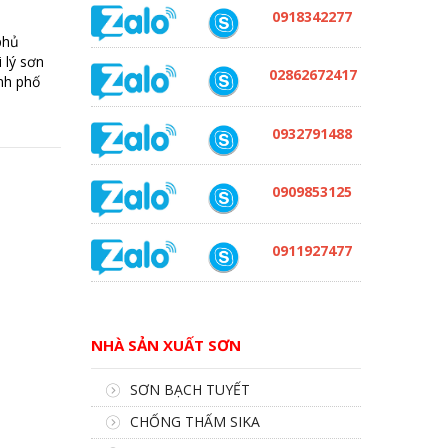
0918342277
phủ
 lý sơn
02862672417
nh phố
0932791488
0909853125
0911927477
NHÀ SẢN XUẤT SƠN
SƠN BẠCH TUYẾT
CHỐNG THẤM SIKA