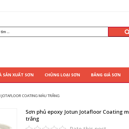
À SẢN XUẤT SƠN
CHỦNG LOẠI SƠN
BẢNG GIÁ SƠN
N JOTAFLOOR COATING MÀU TRẮNG
Sơn phủ epoxy Jotun Jotafloor Coating 
trắng
Rate this post