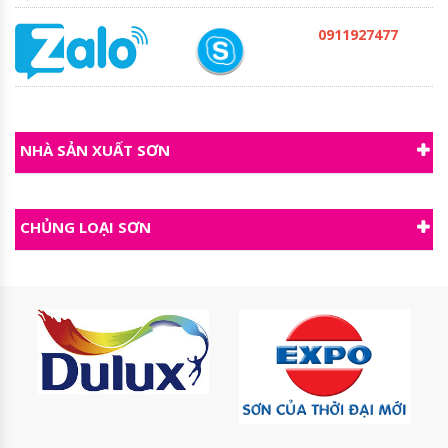
0911927477
NHÀ SẢN XUẤT SƠN
CHỦNG LOẠI SƠN