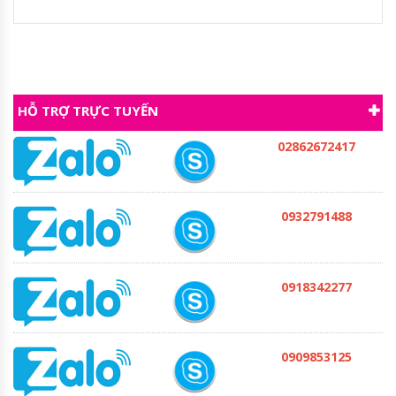
HỖ TRỢ TRỰC TUYẾN
02862672417
0932791488
0918342277
0909853125