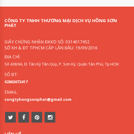
CÔNG TY TNHH THƯƠNG MẠI DỊCH VỤ HỒNG SƠN
PHÁT
GIẤY CHỨNG NHẬN ĐKKD SỐ: 0314017452
SỞ KH & ĐT TPHCM CẤP LẦN ĐẦU: 19/09/2016
ĐỊA CHỈ:
Số 438/6A, Đ. Tân Kỳ Tân Qúy, P. Sơn Kỳ, Quận Tân Phú, Tp.HCM
SỐ ĐT:
02862672417
EMAIL:
congtyhongsonphat@gmail.com
LIÊN HỆ