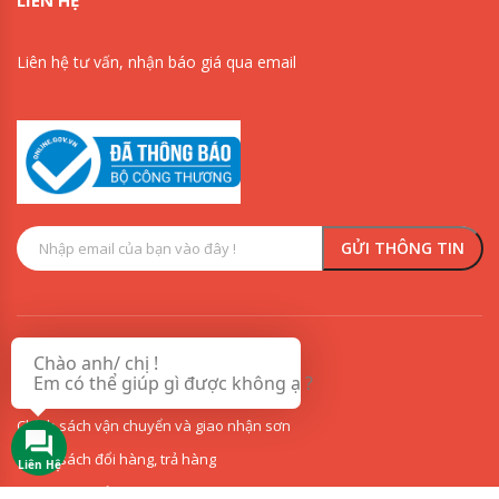
Liên hệ tư vấn, nhận báo giá qua email
0909853125
0918342277
Chào anh/ chị !
VỀ CHÚNG TÔI
Em có thể giúp gì được không ạ ?
Chính sách vận chuyển và giao nhận sơn
Chính sách đổi hàng, trả hàng
Liên Hệ
Chính sách bảo mật thông tin