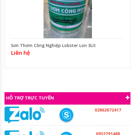
Sơn Thơm Công Nghiệp Lobster Lon 3Lít
Liên hệ
HỖ TRỢ TRỰC TUYẾN
02862672417
0932791488