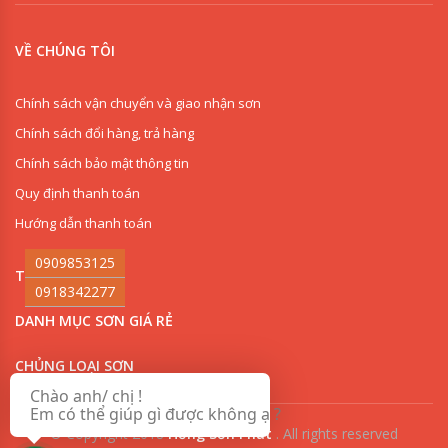
VỀ CHÚNG TÔI
Chính sách vận chuyển và giao nhận sơn
Chính sách đổi hàng, trả hàng
Chính sách bảo mật thông tin
Quy định thanh toán
Hướng dẫn thanh toán
0909853125
THI CÔNG SƠN
0918342277
DANH MỤC SƠN GIÁ RẺ
CHỦNG LOẠI SƠN
Chào anh/ chị !
Em có thể giúp gì được không ạ ?
© Copyright 2018
Hồng Sơn Phát
.
All rights reserved