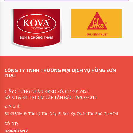
CÔNG TY TNHH THƯƠNG MẠI DỊCH VỤ HỒNG SƠN
PHÁT
GIẤY CHỨNG NHẬN ĐKKD SỐ: 0314017452
SỞ KH & ĐT TPHCM CẤP LẦN ĐẦU: 19/09/2016
ĐỊA CHỈ:
Số 438/6A, Đ. Tân Kỳ Tân Qúy, P. Sơn Kỳ, Quận Tân Phú, Tp.HCM
SỐ ĐT:
02862672417