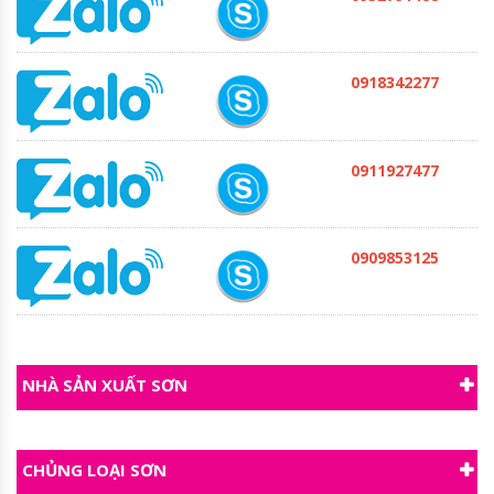
0918342277
0911927477
0909853125
NHÀ SẢN XUẤT SƠN
CHỦNG LOẠI SƠN